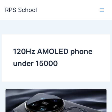
Skip
RPS School
to
content
120Hz AMOLED phone
under 15000