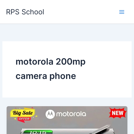
Skip
RPS School
to
content
motorola 200mp
camera phone