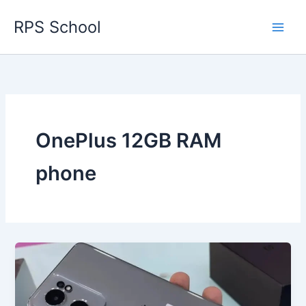
Skip
RPS School
to
content
OnePlus 12GB RAM
phone